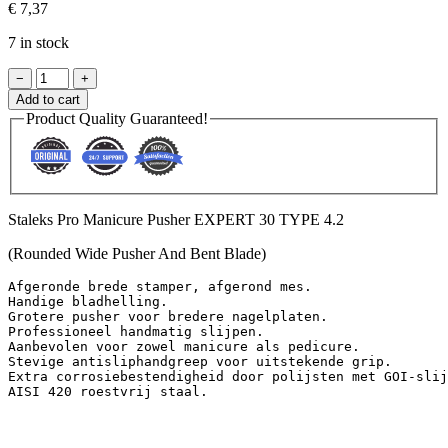
€
7,37
7 in stock
Staleks
−
+
Pro
Add to cart
Manicure
Product Quality Guaranteed!
Pusher
EXPERT
30
TYPE
4.2
quantity
Staleks Pro Manicure Pusher EXPERT 30 TYPE 4.2
(Rounded Wide Pusher And Bent Blade)
Afgeronde brede stamper, afgerond mes.

Handige bladhelling.

Grotere pusher voor bredere nagelplaten.

Professioneel handmatig slijpen.

Aanbevolen voor zowel manicure als pedicure.

Stevige antisliphandgreep voor uitstekende grip.

Extra corrosiebestendigheid door polijsten met GOI-slij
AISI 420 roestvrij staal.