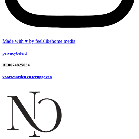
Made with
♥
by feelslikehome.media
privacybeleid
BE0674825634
voorwaarden en teruggaven